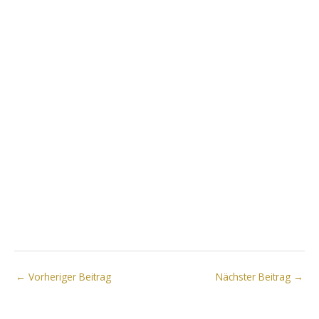
Was du bekommst:
Eine
ansprechende One-Page-Website
mit Fokus auf dein Angebot, deine
Person und deine Kontaktdaten.
Dein Gewinn:
Deine Online-Präsenz
ist sofort sichtbar, stimmig und
bereit für deine ersten
Traumkunden.
Mehr erfahren
←
Vorheriger Beitrag
Nächster Beitrag
→