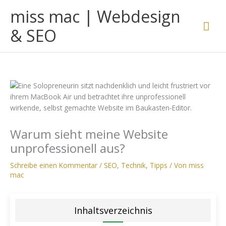
Zum
miss mac | Webdesign
Inhalt
Hau
springen
& SEO
Warum sieht meine Website
unprofessionell aus?
Schreibe einen Kommentar
/
SEO
,
Technik
,
Tipps
/ Von
miss
mac
Inhaltsverzeichnis